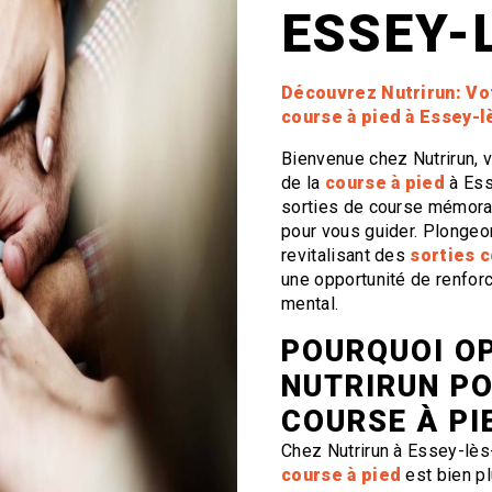
ESSEY-
Découvrez Nutrirun: Vo
course à pied à Essey-
Bienvenue chez Nutrirun, v
de la
course à pied
à Ess
sorties de course mémora
pour vous guider. Plongeo
revitalisant des
sorties c
une opportunité de renforc
mental.
POURQUOI O
NUTRIRUN PO
COURSE À PI
Chez Nutrirun à Essey-lè
course à pied
est bien pl