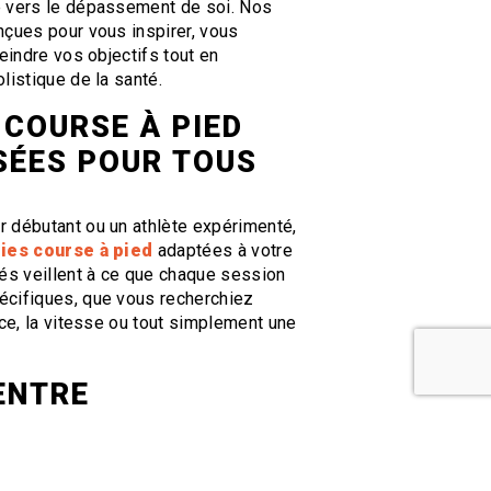
e vers le dépassement de soi. Nos
nçues pour vous inspirer, vous
teindre vos objectifs tout en
listique de la santé.
 COURSE À PIED
SÉES POUR TOUS
 débutant ou un athlète expérimenté,
ies course à pied
adaptées à votre
iés veillent à ce que chaque session
écifiques, que vous recherchiez
nce, la vitesse ou tout simplement une
 ENTRE
T ET BIEN-ÊTRE
s-Nancy, nous accordons une
'équilibre entre l'effort physique et le