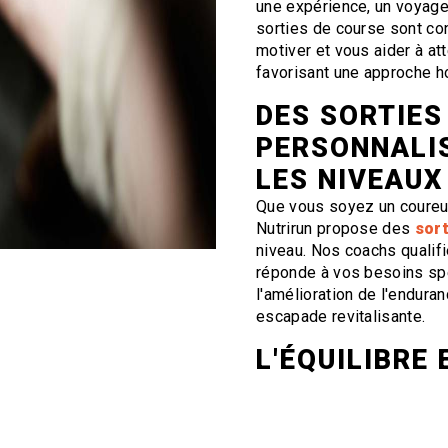
une expérience, un voyag
sorties de course sont co
motiver et vous aider à at
favorisant une approche ho
DES SORTIES
PERSONNALI
LES NIVEAUX
Que vous soyez un coureur
Nutrirun propose des
sort
niveau. Nos coachs qualif
réponde à vos besoins sp
l'amélioration de l'endura
escapade revitalisante.
L'ÉQUILIBRE
ENTRAÎNEMEN
Chez Nutrirun à Essey-lè
importance particulière à l