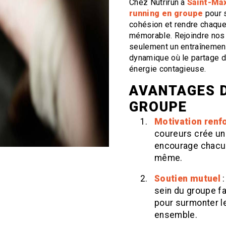
Chez Nutrirun à
Saint-Ma
running en groupe
pour s
cohésion et rendre chaque
mémorable. Rejoindre nos 
seulement un entraînement
dynamique où le partage d
énergie contagieuse.
AVANTAGES D
GROUPE
Motivation renf
coureurs crée un
encourage chacun 
même.
Soutien mutuel
sein du groupe fa
pour surmonter le
ensemble.