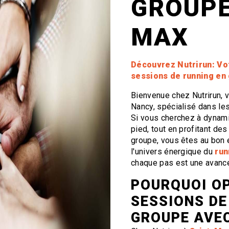
GROUPE
MAX
Découvrez Nutrirun: Vo
sessions de running en
Bienvenue chez Nutrirun, 
Nancy, spécialisé dans l
Si vous cherchez à dynami
pied, tout en profitant d
groupe, vous êtes au bon
l'univers énergique du
run
chaque pas est une avancée
POURQUOI O
SESSIONS DE
GROUPE AVEC