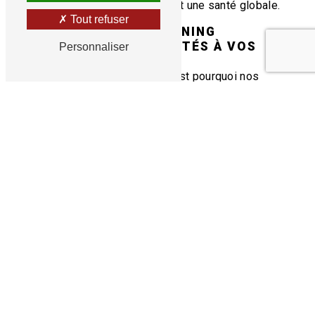
vos objectifs tout en favorisant une santé globale.
Tout refuser
PROGRAMMES DE RUNNING
PERSONNALISÉS ADAPTÉS À VOS
Personnaliser
BESOINS
Chaque coureur est unique, c'est pourquoi nos
programmes de
course à pied
sont entièrement
personnalisés. Que vous soyez débutant cherchant
à améliorer votre endurance ou un coureur
expérimenté visant à battre des records, notre
coach de running développe des plans sur mesure,
ajustés à votre niveau, vos objectifs et vos
contraintes.
ÉQUILIBRE ENTRE ENTRAÎNEMENT ET
BIEN-ÊTRE
Chez Nutrirun à Malzéville, nous mettons en avant
l'importance de l'équilibre entre l'effort physique et
le bien-être global. Nos séances de running
intègrent des conseils en
nutrition
et des
techniques de récupération pour maximiser les