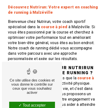
Découvrez Nutrirun: Votre expert en coaching
de running à Malzéville
Bienvenue chez Nutrirun, votre coach sportif
spécialisé dans la
course à pied
à Malzéville. Si
vous êtes passionné par la course et cherchez à
optimiser votre performance tout en améliorant
votre bien-être général, vous êtes au bon endroit.
Notre coach de running dédié vous accompagne
dans votre parcours avec une approche
personnalisée et axée sur les résultats.
POURQUOI OPTER POUR NUTRIRUN
EN TANT QUE COACH DE RUNNING ?
Chez Nutrirun, nous comprenons que la
course à
Ce site utilise des cookies et
pied
va au-delà de la simple activité physique.
vous donne le contrôle sur
ceux que vous souhaitez
C'est une passion, un mode de vie, et c'est dans
activer
cette perspective que nous vous proposons un
coaching de running unique. Notre engagement va
au-delà de la piste, visant à vous aider à atteindre
Tout accepter