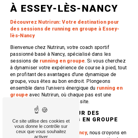
À ESSEY-LÈS-NANCY
Découvrez Nutrirun: Votre destination pour
des sessions de running en groupe à Essey-
lès-Nancy
Bienvenue chez Nutrirun, votre coach sportif
passionné basé à Nancy, spécialisé dans les
sessions de
running en groupe
. Si vous cherchez
à dynamiser votre expérience de course à pied, tout
en profitant des avantages d'une dynamique de
groupe, vous êtes au bon endroit. Plongeons
ensemble dans l'univers énergique du
running en
groupe
avec Nutrirun, où chaque pas est une
avancée collective vers la réussite.
POURQUOI OPTER POUR DES
SESSIONS DE RUNNING EN GROUPE
Ce site utilise des cookies et
AVEC NUTRIRUN ?
vous donne le contrôle sur
ceux que vous souhaitez
Chez Nutrirun à
Essey-lès-Nancy
, nous croyons en
activer