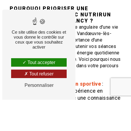
POURQUOI PRIORISER UNE
NUTRITION SAINE AVEC NUTRIRUN
À VANDŒUVRE-LÈS-NANCY
?
La
nutrition saine
est la pierre angulaire d'une vie
Ce site utilise des cookies et
saine et active. Chez Nutrirun à Vandœuvre-lès-
vous donne le contrôle sur
Nancy, nous comprenons l'importance d'une
ceux que vous souhaitez
alimentation équilibrée pour soutenir vos séances
activer
d'entraînement, améliorer votre énergie quotidienne
et favoriser une santé optimale. Voici pourquoi nous
Tout accepter
sommes votre partenaire idéal dans votre parcours
vers une alimentation saine :
Tout refuser
Expertise en nutrition sportive
:
Personnaliser
Nutrirun combine l'expérience en
coaching sportif avec une connaissance
approfondie de la nutrition sportive,
créant une approche holistique pour
atteindre vos objectifs.
Programmes personnalisés
: Chaque