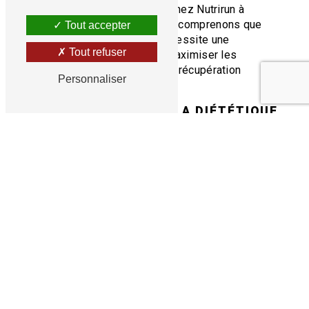
pratique de la course à pied. Chez Nutrirun à
Vandœuvre-lès-Nancy
, nous comprenons que
Tout accepter
chaque kilomètre parcouru nécessite une
Tout refuser
alimentation équilibrée pour maximiser les
performances et favoriser une récupération
Personnaliser
optimale.
LES FONDEMENTS DE LA DIÉTÉTIQUE
CHEZ NUTRIRUN
1. Analyse diététique personnalisée
Avant de vous guider vers un plan nutritionnel,
Nutrirun à Vandœuvre-lès-Nancy effectue une
analyse approfondie de votre régime alimentaire
actuel. Cela permet d'identifier vos besoins
spécifiques en nutriments et les zones qui
nécessitent une attention particulière.
2. Plans alimentaires adaptés à la course à pied
En intégrant les exigences de la course à pied,
Nutrirun à Vandœuvre-lès-Nancy crée des plans
alimentaires sur mesure qui soutiennent vos