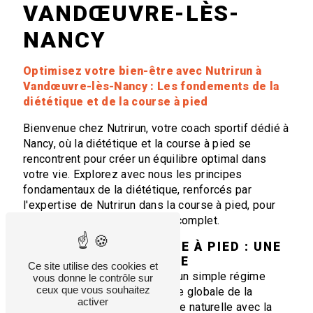
VANDŒUVRE-LÈS-
NANCY
Optimisez votre bien-être avec Nutrirun à
Vandœuvre-lès-Nancy : Les fondements de la
diététique et de la course à pied
Bienvenue chez Nutrirun, votre coach sportif dédié à
Nancy, où la diététique et la course à pied se
rencontrent pour créer un équilibre optimal dans
votre vie. Explorez avec nous les principes
fondamentaux de la diététique, renforcés par
l'expertise de Nutrirun dans la course à pied, pour
vous guider vers un bien-être complet.
DIÉTÉTIQUE ET COURSE À PIED : UNE
SYNERGIE ESSENTIELLE
Ce site utilise des cookies et
La diététique est bien plus qu'un simple régime
vous donne le contrôle sur
ceux que vous souhaitez
alimentaire ; c'est une approche globale de la
activer
nutrition qui trouve une synergie naturelle avec la